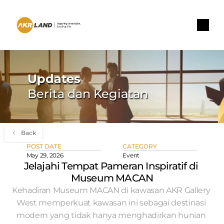
Updates
Berita dan Kegiatan
Back
POST DATE
CATEGORY
May 29, 2026
Event
Jelajahi Tempat Pameran Inspiratif di 
Museum MACAN
Kehadiran Museum MACAN di kawasan AKR Gallery 
West memperkuat kawasan ini sebagai destinasi 
modern yang tidak hanya menghadirkan hunian 