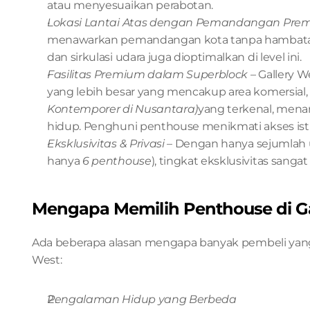
atau menyesuaikan perabotan.
Lokasi Lantai Atas dengan Pemandangan Pre
menawarkan pemandangan kota tanpa hambatan 
dan sirkulasi udara juga dioptimalkan di level ini.
Fasilitas Premium dalam Superblock
 – Gallery 
yang lebih besar yang mencakup area komersial, 
Kontemporer di Nusantara)
yang terkenal, menara
hidup. Penghuni penthouse menikmati akses istimew
Eksklusivitas & Privasi
 – Dengan hanya sejumlah un
hanya 
6 penthouse
), tingkat eksklusivitas sangat 
Mengapa Memilih Penthouse di Ga
Ada beberapa alasan mengapa banyak pembeli yang c
West:
Pengalaman Hidup yang Berbeda