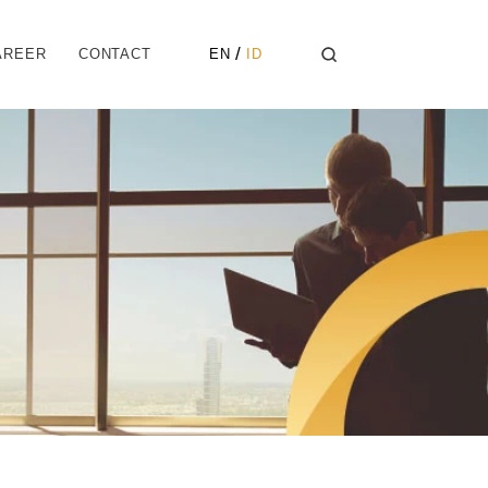
Select Language
 / 
AREER
CONTACT
EN
ID