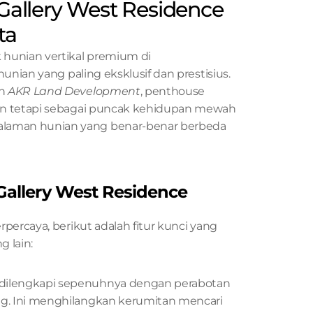
allery West Residence 
ta
unian vertikal premium di 
unian yang paling eksklusif dan prestisius. 
h 
AKR Land Development
, penthouse 
nan tetapi sebagai puncak kehidupan mewah
laman hunian yang benar-benar berbeda 
Gallery West Residence
percaya, berikut adalah fitur kunci yang 
g lain:
 dilengkapi sepenuhnya dengan perabotan 
ng. Ini menghilangkan kerumitan mencari 