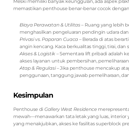
Meski memiliki banyak keunggulan, ada aspek prakt
memastikan penthouse benar-benar cocok dengan 
Biaya Perawatan & Utilitas
 – Ruang yang lebih b
menghasilkan pengeluaran pendingin udara dan p
Privasi vs. Paparan Cuaca
 – Berada di atas berar
angin kencang. Kaca berkualitas tinggi, tirai, dan 
Akses & Logistik
 – Sementara lift pribadi adala
akses layanan untuk pembersihan, pemeliharaan,
Atap & Regulasi
 – Jika penthouse mencakup atap
penggunaan, tanggung jawab pemeliharaan, dan a
Kesimpulan
Penthouse di 
Gallery West Residence
 merepresentas
mewah—menawarkan tata letak yang luas, interior
yang menakjubkan, akses ke fasilitas superblock prem