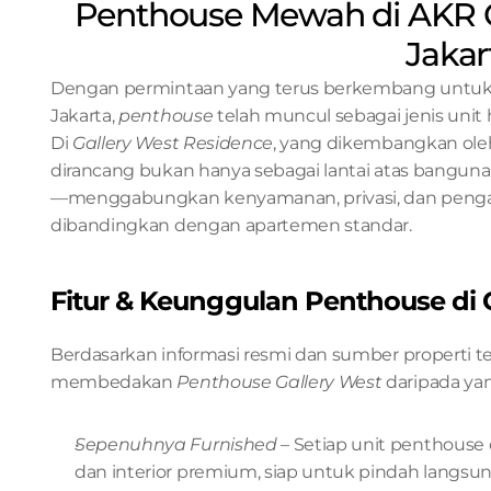
Penthouse Mewah di AKR G
Jakar
Dengan permintaan yang terus berkembang untuk h
Jakarta, 
penthouse 
telah muncul sebagai jenis unit h
Di 
Gallery West Residence
, yang dikembangkan ole
dirancang bukan hanya sebagai lantai atas bangu
—menggabungkan kenyamanan, privasi, dan penga
dibandingkan dengan apartemen standar.
Fitur & Keunggulan Penthouse di 
Berdasarkan informasi resmi dan sumber properti ter
membedakan 
Penthouse Gallery West
 daripada yan
Sepenuhnya Furnished 
– Setiap unit penthouse
dan interior premium, siap untuk pindah langsu