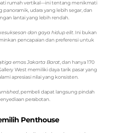
ati rumah vertikal—ini tentang menikmati 
noramik, udara yang lebih segar, dan 
gan lantai yang lebih rendah.
kesuksesan dan gaya hidup elit
. Ini bukan 
rminkan pencapaian dan preferensi untuk 
gitiga emas Jakarta Barat
, dan hanya 170 
llery West memiliki daya tarik pasar yang 
lami apresiasi nilai yang konsisten.
urnished
, pembeli dapat langsung pindah 
enyediaan perabotan.
milih Penthouse