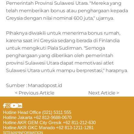
Pemerintah Provinsi Sulawesi Utara. "Mereka yang 
telah memberikan bonus atau penghargaan kepada 
Greysia dengan nilai nominal 600 juta," ujarnya.
Pihaknya diwakili untuk menerima bonus rumah, 
karena saat ini Greysia sedang berada di Finlandia 
untuk mengikuti Piala Sudirman. "Semoga 
penghargaan yang diberikan oleh pemerintah 
provinsi Sulawesi Utara dapat memotivasi atlet 
Sulawesi Utara untuk mampu berprestasi," harapnya.
Sumber : Manadopost.id
< Previous Article
Next Article >
Hotline Head Office (021) 5311 555
Hotline Jakarta +62 812-9688-0670
Hotline AKR GEM City Gresik +62 811-212-630
Hotline AKR GKC Manado +62 813-1211-1281
SITEMAP
INFORMATION